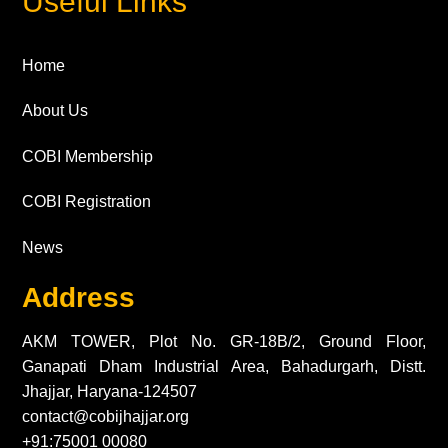
Useful Links
Home
About Us
COBI Membership
COBI Registration
News
Address
AKM TOWER, Plot No. GR-18B/2, Ground Floor,
Ganapati Dham Industrial Area, Bahadurgarh, Distt.
Jhajjar, Haryana-124507
contact@cobijhajjar.org
+91:75001 00080