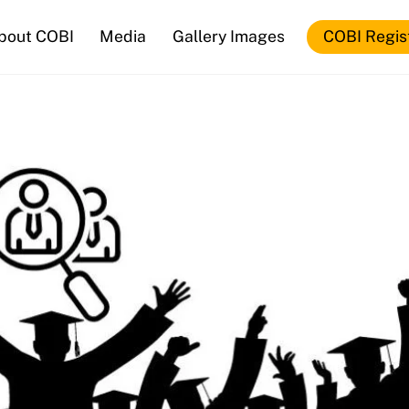
bout COBI
Media
Gallery Images
COBI Regis