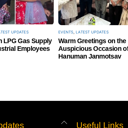
ATEST UPDATES
EVENTS
,
LATEST UPDATES
in LPG Gas Supply
Warm Greetings on the
ustrial Employees
Auspicious Occasion o
Hanuman Janmotsav
Back
pdates
Useful Links