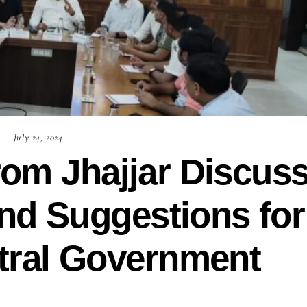
July 24, 2024
from Jhajjar Discus
nd Suggestions for
ral Government