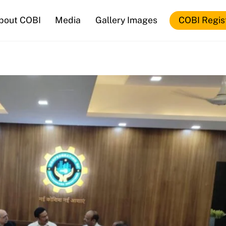
bout COBI
Media
Gallery Images
COBI Regis