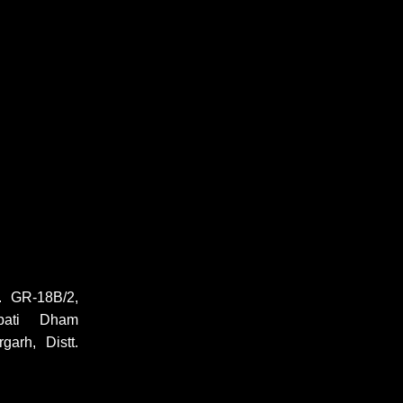
 GR-18B/2,
pati Dham
garh, Distt.