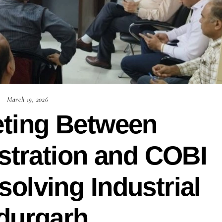
March 19, 2026
eting Between
istration and COBI
olving Industrial
durgarh