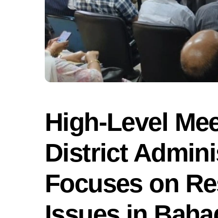
High-Level Me
District Admin
Focuses on Res
Issues in Baha