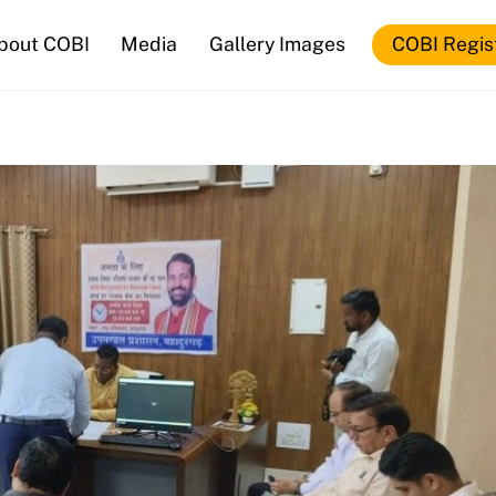
bout COBI
Media
Gallery Images
COBI Regis