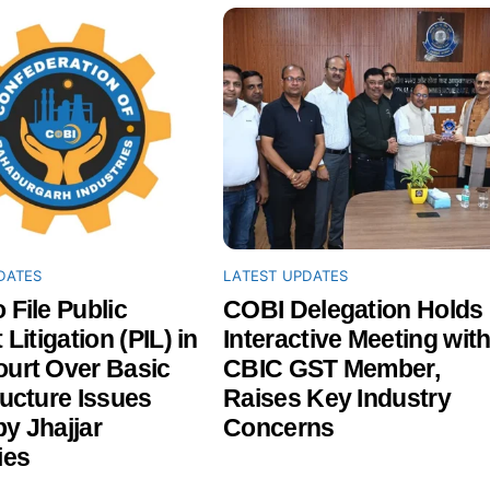
DATES
LATEST UPDATES
 File Public
COBI Delegation Holds
 Litigation (PIL) in
Interactive Meeting wit
ourt Over Basic
CBIC GST Member,
ructure Issues
Raises Key Industry
y Jhajjar
Concerns
ies