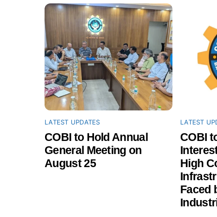
LATEST UPDATES
LATEST UP
COBI to Hold Annual
COBI to
General Meeting on
Interest
August 25
High C
Infrast
Faced b
Industr