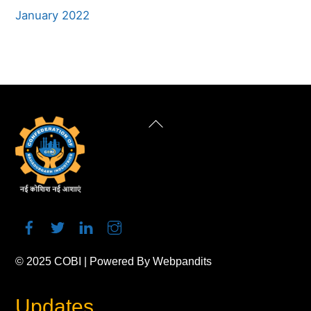
January 2022
Back
To
Top
© 2025
COBI
| Powered By
Webpandits
Updates