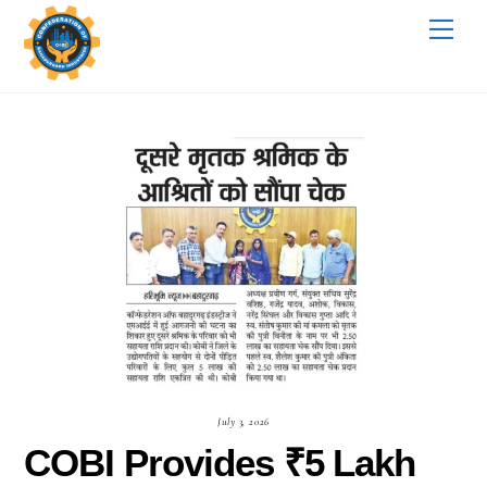
Skip
Me
to
content
July 3, 2026
COBI Provides ₹5 Lakh